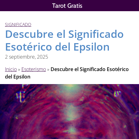
Saltar
Tarot Gratis
al
contenido
SIGNIFICADO
Descubre el Significado
Esotérico del Epsilon
2 septiembre, 2025
Inicio
»
Esoterismo
»
Descubre el Significado Esotérico
del Epsilon