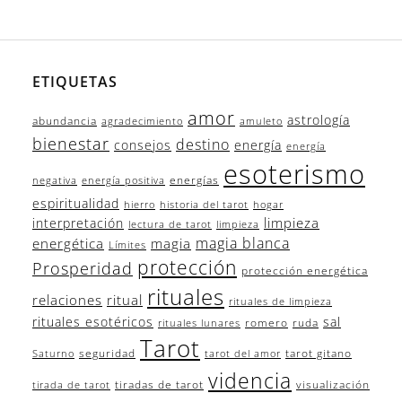
ETIQUETAS
amor
astrología
abundancia
agradecimiento
amuleto
bienestar
destino
consejos
energía
energía
esoterismo
energías
negativa
energía positiva
espiritualidad
hierro
historia del tarot
hogar
limpieza
interpretación
lectura de tarot
limpieza
magia blanca
energética
magia
Límites
protección
Prosperidad
protección energética
rituales
relaciones
ritual
rituales de limpieza
rituales esotéricos
sal
romero
ruda
rituales lunares
Tarot
seguridad
tarot gitano
Saturno
tarot del amor
videncia
tiradas de tarot
visualización
tirada de tarot