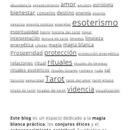
amor
astrología
abundancia
agradecimiento
amuleto
bienestar
destino
consejos
energía
energía
esoterismo
energías
negativa
energía positiva
espiritualidad
hierro
historia del tarot
hogar
limpieza
interpretación
lectura de tarot
limpieza
magia blanca
energética
magia
Límites
protección
Prosperidad
protección energética
rituales
relaciones
ritual
rituales de limpieza
rituales esotéricos
sal
romero
ruda
rituales lunares
Tarot
seguridad
tarot gitano
Saturno
tarot del amor
videncia
tiradas de tarot
visualización
tirada de tarot
Este blog
es un espacio dedicado a la
magia
blanca práctica
, los
conjuros éticos
y el