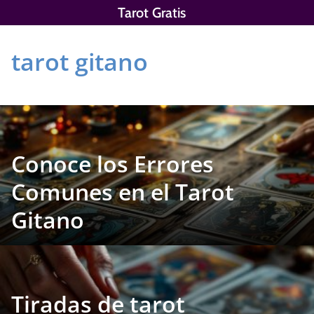
Saltar
Tarot Gratis
al
contenido
tarot gitano
Conoce los Errores
Comunes en el Tarot
Gitano
Tiradas de tarot