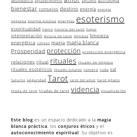
astrología
abundancia
agradecimiento
amuleto
bienestar
destino
consejos
energía
energía
esoterismo
energías
negativa
energía positiva
espiritualidad
hierro
historia del tarot
hogar
limpieza
interpretación
lectura de tarot
limpieza
magia blanca
energética
magia
Límites
protección
Prosperidad
protección energética
rituales
relaciones
ritual
rituales de limpieza
rituales esotéricos
sal
romero
ruda
rituales lunares
Tarot
seguridad
tarot gitano
Saturno
tarot del amor
videncia
tiradas de tarot
visualización
tirada de tarot
Este blog
es un espacio dedicado a la
magia
blanca práctica
, los
conjuros éticos
y el
autoconocimiento espiritual
. Su objetivo es