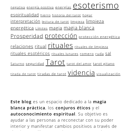
esoterismo
energías
negativa
energía positiva
espiritualidad
hierro
historia del tarot
hogar
limpieza
interpretación
lectura de tarot
limpieza
magia blanca
energética
magia
Límites
protección
Prosperidad
protección energética
rituales
relaciones
ritual
rituales de limpieza
rituales esotéricos
sal
romero
ruda
rituales lunares
Tarot
seguridad
tarot gitano
Saturno
tarot del amor
videncia
tiradas de tarot
visualización
tirada de tarot
Este blog
es un espacio dedicado a la
magia
blanca práctica
, los
conjuros éticos
y el
autoconocimiento espiritual
. Su objetivo es
ayudar a las personas a reconectar con su poder
interior y manifestar cambios positivos a través de