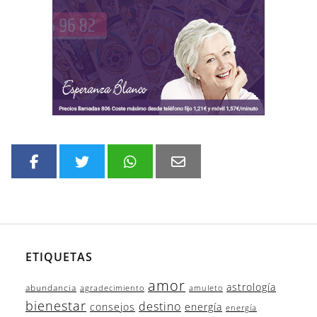
ETIQUETAS
amor
astrología
abundancia
agradecimiento
amuleto
bienestar
destino
consejos
energía
energía