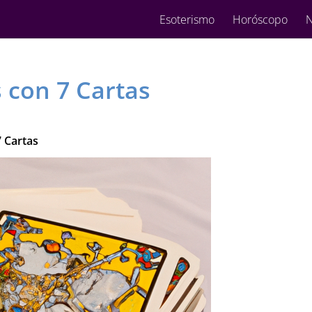
Esoterismo
Horóscopo
N
s con 7 Cartas
7 Cartas