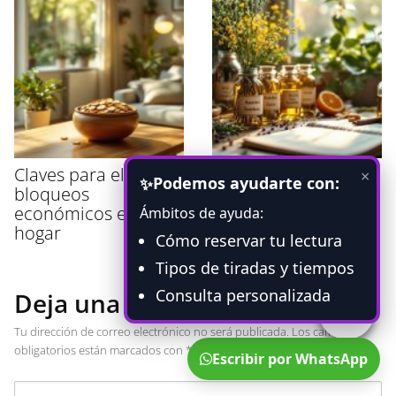
Claves para eliminar
Guía Completa de
×
Podemos ayudarte con:
✨
bloqueos
Aceite para un
económicos en tu
Negocio Próspero
Ámbitos de ayuda:
hogar
Cómo reservar tu lectura
Tipos de tiradas y tiempos
Consulta personalizada
Deja una respuesta
Tu dirección de correo electrónico no será publicada.
Los campos
obligatorios están marcados con
*
Escribir por WhatsApp