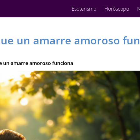
Esoterismo
Horóscopo
N
 que un amarre amoroso fu
ue un amarre amoroso funciona