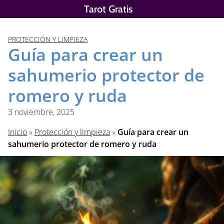
Saltar
Tarot Gratis
al
contenido
PROTECCIÓN Y LIMPIEZA
Guía para crear un
sahumerio protector de
romero y ruda
3 noviembre, 2025
Inicio
»
Protección y limpieza
»
Guía para crear un
sahumerio protector de romero y ruda