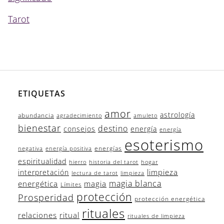
Tarot
ETIQUETAS
amor
astrología
abundancia
agradecimiento
amuleto
bienestar
destino
consejos
energía
energía
esoterismo
energías
negativa
energía positiva
espiritualidad
hierro
historia del tarot
hogar
limpieza
interpretación
lectura de tarot
limpieza
magia blanca
energética
magia
Límites
protección
Prosperidad
protección energética
rituales
relaciones
ritual
rituales de limpieza