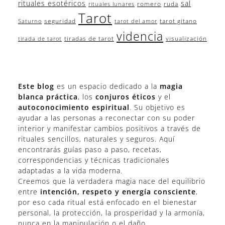
rituales esotéricos
sal
romero
ruda
rituales lunares
Tarot
seguridad
tarot gitano
Saturno
tarot del amor
videncia
tiradas de tarot
visualización
tirada de tarot
Este blog
es un espacio dedicado a la
magia
blanca práctica
, los
conjuros éticos
y el
autoconocimiento espiritual
. Su objetivo es
ayudar a las personas a reconectar con su poder
interior y manifestar cambios positivos a través de
rituales sencillos, naturales y seguros. Aquí
encontrarás guías paso a paso, recetas,
correspondencias y técnicas tradicionales
adaptadas a la vida moderna.
Creemos que la verdadera magia nace del equilibrio
entre
intención, respeto y energía consciente
,
por eso cada ritual está enfocado en el bienestar
personal, la protección, la prosperidad y la armonía,
nunca en la manipulación o el daño.