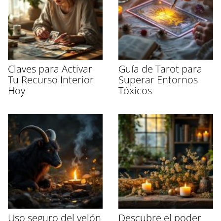
Claves para Activar
Guía de Tarot para
Tu Recurso Interior
Superar Entornos
Hoy
Tóxicos
Uso seguro del velón
Descubre el poder