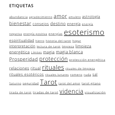
ETIQUETAS
amor
astrología
abundancia
agradecimiento
amuleto
bienestar
destino
consejos
energía
energía
esoterismo
energías
negativa
energía positiva
espiritualidad
hierro
historia del tarot
hogar
limpieza
interpretación
lectura de tarot
limpieza
magia blanca
energética
magia
Límites
protección
Prosperidad
protección energética
rituales
relaciones
ritual
rituales de limpieza
rituales esotéricos
sal
romero
ruda
rituales lunares
Tarot
seguridad
tarot gitano
Saturno
tarot del amor
videncia
tiradas de tarot
visualización
tirada de tarot