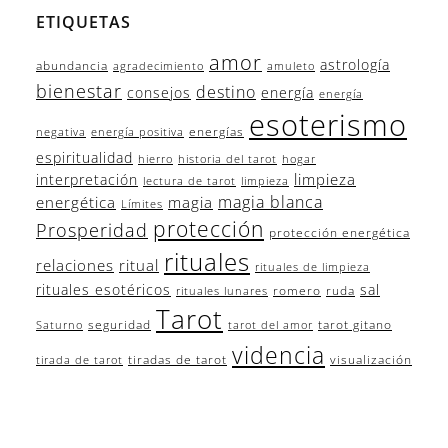
ETIQUETAS
amor
astrología
abundancia
agradecimiento
amuleto
bienestar
destino
consejos
energía
energía
esoterismo
energías
negativa
energía positiva
espiritualidad
hierro
historia del tarot
hogar
limpieza
interpretación
lectura de tarot
limpieza
magia blanca
energética
magia
Límites
protección
Prosperidad
protección energética
rituales
relaciones
ritual
rituales de limpieza
rituales esotéricos
sal
romero
ruda
rituales lunares
Tarot
seguridad
tarot gitano
Saturno
tarot del amor
videncia
tiradas de tarot
visualización
tirada de tarot